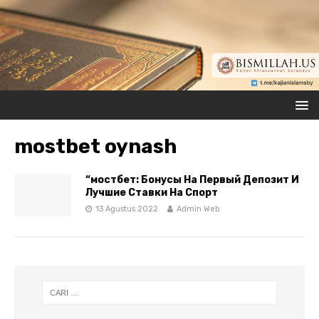
mostbet oynash
“мостбет: Бонусы На Первый Депозит И
Лучшие Ставки На Спорт
13 Agustus 2022
Admin Web