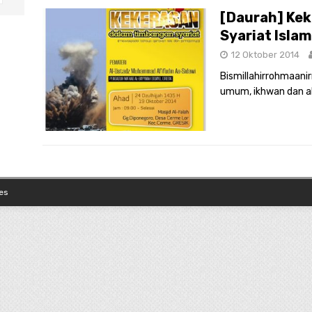
[Daurah] Ke
Syariat Islam
12 Oktober 2014
Bismillahirrohmaanirr
umum, ikhwan dan 
es