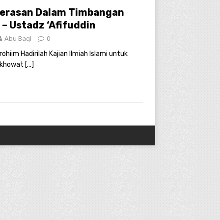
kerasan Dalam Timbangan
 – Ustadz ‘Afifuddin
Abu Baqi
0
ohiim Hadirilah Kajian Ilmiah Islami untuk
akhowat
[…]