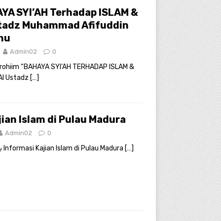
YA SYI’AH Terhadap ISLAM &
tadz Muhammad Afifuddin
hu
Admin02
0
irrohiim “BAHAYA SYI’AH TERHADAP ISLAM &
Al Ustadz
[…]
jian Islam di Pulau Madura
Admin02
0
بسم الله الرحمن الرحيم Informasi Kajian Islam di Pulau Madura
[…]