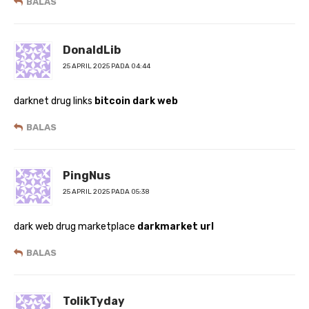
BALAS
DonaldLib
25 APRIL 2025 PADA 04:44
darknet drug links
bitcoin dark web
BALAS
PingNus
25 APRIL 2025 PADA 05:38
dark web drug marketplace
darkmarket url
BALAS
TolikTyday