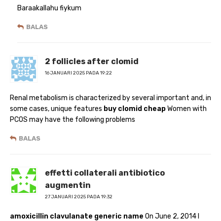
Baraakallahu fiykum
BALAS
2 follicles after clomid
16 JANUARI 2025 PADA 19:22
Renal metabolism is characterized by several important and, in
some cases, unique features
buy clomid cheap
Women with
PCOS may have the following problems
BALAS
effetti collaterali antibiotico
augmentin
27 JANUARI 2025 PADA 19:32
amoxicillin clavulanate generic name
On June 2, 2014 I