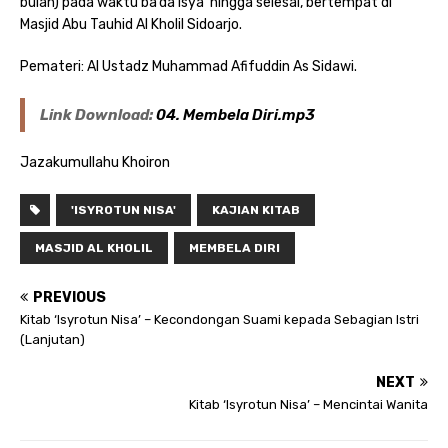
bulan) pada waktu ba’da Isya’ hingga selesai, bertempat di
Masjid Abu Tauhid Al Kholil Sidoarjo.
Pemateri: Al Ustadz Muhammad Afifuddin As Sidawi.
Link Download:
04. Membela Diri.mp3
Jazakumullahu Khoiron
'ISYROTUN NISA'
KAJIAN KITAB
MASJID AL KHOLIL
MEMBELA DIRI
PREVIOUS
Kitab ‘Isyrotun Nisa’ – Kecondongan Suami kepada Sebagian Istri
(Lanjutan)
NEXT
Kitab ‘Isyrotun Nisa’ – Mencintai Wanita