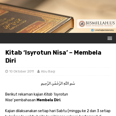
Kitab ‘Isyrotun Nisa’ – Membela
Diri
10 Oktober 2011
Abu Baqi
سْمِ اللَّهِ الرَّحْمَٰنِ الرَّحِيمِ
Berikut rekaman kajian
Kitab ‘Isyrotun
Nisa’
pembahasan
Membela Diri
.
Kajian dilaksanakan setiap hari Sabtu (minggu ke 2 dan 3 setiap