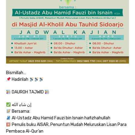
Bismillah…
Hadirilah
DAUROH TAJWID
إن شاء الله
Bersama:
Al-Ustadz Abu Hamid Fauzi bin Isnain hafizhahullah
Penulis buku AISAR, Penuntun Mudah Meluruskan Lisan Para
Pembaca Al-Qur’an