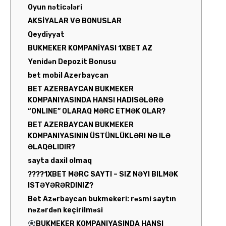
Oyun nəticələri
AKSİYALAR VƏ BONUSLAR
Qeydiyyat
BUKMEKER KOMPANİYASI 1XBET AZ
Yenidən Depozit Bonusu
bet mobil Azerbaycan
BET AZERBAYCAN BUKMEKER
KOMPANIYASINDA HANSI HADISƏLƏRƏ
“ONLINE” OLARAQ MƏRC ETMƏK OLAR?
BET AZERBAYCAN BUKMEKER
KOMPANIYASININ ÜSTÜNLÜKLƏRI NƏ ILƏ
ƏLAQƏLIDIR?
sayta daxil olmaq
????1XBET MƏRC SAYTI – SIZ NƏYI BILMƏK
ISTƏYƏRƏRDINIZ?
Bet Azərbaycan bukmekeri: rəsmi saytın
nəzərdən keçirilməsi
BUKMEKER KOMPANIYASINDA HANSI