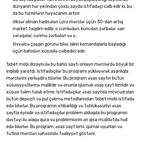
dünyanın hər yerindən çoxlu sayda istifadəçi cəlb edir ki, bu
da bu turnirlərin həyəcanını artırır.
Əksər idman hadisələri üzrə mərclər üçün 30-dan artıq
market təqdim edilir, o cümlədən, küncdən zərbələr, sarı
vərəqələr, cərimə zərbələri və s..
Əvvəlcə çaşqın görünə bilər, lakin komandalarla başladığı
üçün bahisləri xüsusilə cəlbedici edir.
1xbet mobi dizaynı ilə bu bahis saytı onlayn mərclərdə böyük bir
inqilab yaratdı. İstifadəçilər bu proqramı yükləyərək asanlıqla
mərclərini yerləşdirə bilərlər. Bu proqram əsas saytın bütün
xüsusiyyətlərinə malikdir və onunla işləmək əsas sayt kimidir və
xüsusi təlim tələb etmir. İstifadəçilər əsas saytda mövcud olan
bütün depozit və pul çəkmə metodlarından 1xbet mobi istifadə
edə bilərlər. Bu proqramın etibarlılığı və təhlükəsizliyi əsas
saytla eynidir və istifadəçilər problem olduqda bu proqramın
dəstəyi ilə əlaqə qura və problemlərini ən qısa müddətdə həll
edə bilərlər. Bu proqram, əsas sayt kimi, qumar oyunları və
futbol mərcləri sahəsində fəaliyyət göstərir.