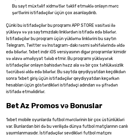
Bu sayt müxtəlif xidmətlər təklif etməklə onlayn mərc
şərtlərini istifadəçilər üçün çox asanlaşdırıb.
Çünki bu istifadəçilər bu proqramı APP STORE vasitəsi ilə
yükləyə və ya saytımızdakı linklərdən istifadə edə bilərlər.
İstifadəçilər bu proqram üçün yükləmə linklərini bu saytın
Telegram, Twitter və Instagram-dakı rəsmi səhifələrində əldə
edə bilərlər. 1xbet indir iOS versiyasının digər proqramlar kimidir
və əlavə əməliyyat tələb etmir. Bu proqramı yükləyərək
istifadəçilər onlayn bahisdən həzz ala və bir çox təhlükəsizlik
təcrübəsi əldə edə bilərlər. Bu saytda qeydiyyatdan keçdikdən
sonra 1xbet giriş üçün istifadəçilər qeydiyyatdan keçərkən
hesabları üçün göstərdikləri istifadəçi adından və şifrədən
istifadə etməlidirlər.
Bet Az Promos və Bonuslar
1xbet mobile oyunlarda futbol mərclərinin bir çox üstünlükləri
var. Bunlardan biri də bu verilişdə dünya futbol matçlarının canlı
yayımlanmasıdır. İstifadəçilər sevdikləri futbol matçını