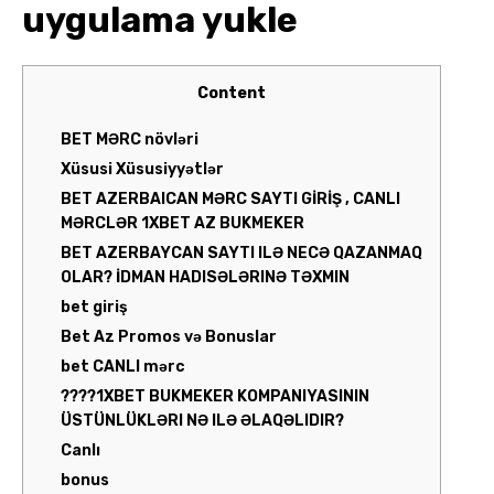
uygulama yukle
Content
BET MƏRC növləri
Xüsusi Xüsusiyyətlər
BET AZERBAICAN MƏRC SAYTI GİRİŞ , CANLI
MƏRCLƏR 1XBET AZ BUKMEKER
BET AZERBAYCAN SAYTI ILƏ NECƏ QAZANMAQ
OLAR? İDMAN HADISƏLƏRINƏ TƏXMIN
bet giriş
Bet Az Promos və Bonuslar
bet CANLI mərc
????1XBET BUKMEKER KOMPANIYASININ
ÜSTÜNLÜKLƏRI NƏ ILƏ ƏLAQƏLIDIR?
Canlı
bonus