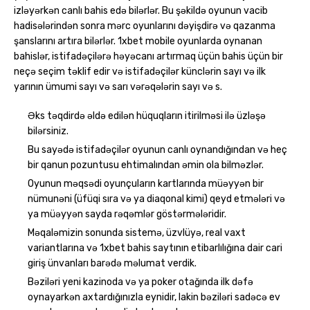
izləyərkən canlı bahis edə bilərlər. Bu şəkildə oyunun vacib
hadisələrindən sonra mərc oyunlarını dəyişdirə və qazanma
şanslarını artıra bilərlər. 1xbet mobile oyunlarda oynanan
bahislər, istifadəçilərə həyəcanı artırmaq üçün bahis üçün bir
neçə seçim təklif edir və istifadəçilər künclərin sayı və ilk
yarının ümumi sayı və sarı vərəqələrin sayı və s.
Əks təqdirdə əldə edilən hüquqların itirilməsi ilə üzləşə
bilərsiniz.
Bu sayədə istifadəçilər oyunun canlı oynandığından və heç
bir qanun pozuntusu ehtimalından əmin ola bilməzlər.
Oyunun məqsədi oyunçuların kartlarında müəyyən bir
nümunəni (üfüqi sıra və ya diaqonal kimi) qeyd etmələri və
ya müəyyən sayda rəqəmlər göstərmələridir.
Məqaləmizin sonunda sistemə, üzvlüyə, real vaxt
variantlarına və 1xbet bahis saytının etibarlılığına dair cari
giriş ünvanları barədə məlumat verdik.
Bəziləri yeni kazinoda və ya poker otağında ilk dəfə
oynayarkən axtardığınızla eynidir, lakin bəziləri sadəcə ev