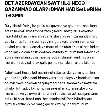
BET AZERBAYCAN SAYTI ILƏ NECƏ
QAZANMAQ OLAR? İDMAN HADISƏLƏRINƏ
TƏXMIN
Bu yolla istifadəçilər çoxlu pul qazana və qazanma şanslarını
artıra bilərlər. 1xbet tv istifadəçiləri bu matçları izləyərkən
müxtəlif idman yarışlarını canlı izləyə və eyni zamanda mərc
edə bilərlər. Turnirin canlı yayımı iştirakçılara eyni zamanda
sevimli matçını izləmək və mərc etməkdən həzz almaq imkanı
verir. Qarşılaşmaları izləyərkən, oyunun mühüm hadisələrindən
sonra əmsalların dəyişməsi barədə məlumat verilir və onlar
mərclərini dəyişdirərək qalib gəlmək şanslarını artıra bilərlər.
1xbet canlı hesab bölməsinin iştirakçıları dünyanın istənilən
yerində keçirilən canlı idman yarışlarını izləyə və həmin matça
onlayn mərc edərkən qarşılaşmanı canlı izləməkdən həzz ala
bilərlər. İstifadəçilər həmçinin sevimli matçlarını izləyərkən
mərc edə və ya əvvəlki mərclərini dəyişə və udmaq şanslarını
artıra bilərlər. 1xbet canlı hesabından istifadə iştirakçılara
qırmızı kartlar və ya matç qolları kimi oyundakı mühüm