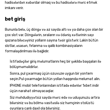
hadisələrdən xəbərdar olmaq və bu hadisələrə mərc etmək
imkanı verir.
bet giriş
Bununla belə, üç döngə və az sayda altı və ya daha çox olan bir
çox slot var. Döngələrin, sıraların və ödəniş xətlərinin sayı
qazana biləcəyiniz yolların sayına təsir göstərir. Lakin bütün
slotlar, əsasən, fırlanma və qalib kombinasiyaların
formalaşdırılması ilə bağlıdır.
İstifadəçilər giriş məlumatlarını heç bir şəkildə başqaları ilə
bölüşməməlidirlər.
Sonra, pul çıxarmaq üçün ozuvuze uygun bir yontem
seçin.Pul çıxarmağın bütün yolları haqqında melumat alin.
IPHONE mobil telefonlarından istifadə edənlər 1xbet indir
üçün narahat olmayacaqlar.
Siz məhdudiyyətsiz sayda mərc edə və uduşunuzu artıra
bilərsiniz və bu bölmə vasitəsilə siz həmçinin stolüstü
oyunlara canlı daxil ola bilərsiniz.