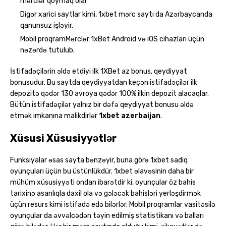
mərclər qoymaq olar
Digər xarici saytlar kimi, 1xbet mərc saytı da Azərbaycanda
qanunsuz işləyir.
Mobil proqramMərclər 1xBet Android və iOS cihazları üçün
nəzərdə tutulub.
İstifadəçilərin əldə etdiyi ilk 1XBet az bonus, qeydiyyat
bonusudur. Bu saytda qeydiyyatdan keçən istifadəçilər ilk
depozitə qədər 130 avroya qədər 100% ilkin depozit alacaqlar.
Bütün istifadəçilər yalnız bir dəfə qeydiyyat bonusu əldə
etmək imkanına malikdirlər
1xbet azerbaijan
.
Xüsusi Xüsusiyyətlər
Funksiyalar əsas sayta bənzəyir, buna görə 1xbet sadiq
oyunçuları üçün bu üstünlükdür. 1xbet əlavəsinin daha bir
mühüm xüsusiyyəti ondan ibarətdir ki, oyunçular öz bahis
tarixinə asanlıqla daxil ola və gələcək bahisləri yerləşdirmək
üçün resurs kimi istifadə edə bilərlər. Mobil proqramlar vasitəsilə
oyunçular da əvvəlcədən təyin edilmiş statistikanı və balları