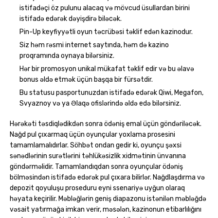
istifadəçi öz pulunu alacaq və mövcud üsullardan birini
istifadə edərək dəyişdirə biləcək.
Pin-Up keyfiyyətli oyun təcrübəsi təklif edən kazinodur.
Siz həm rəsmi internet saytında, həm də kazino
proqramında oynaya bilərsiniz.
Hər bir promosyon unikal mükafat təklif edir və bu əlavə
bonus əldə etmək üçün başqa bir fürsətdir.
Bu statusu pasportunuzdan istifadə edərək Qiwi, Megafon,
Svyaznoy və ya Əlaqə ofislərində əldə edə bilərsiniz.
Hərəkəti təsdiqlədikdən sonra ödəniş emal üçün göndəriləcək.
Nağd pul çıxarmaq üçün oyunçular yoxlama prosesini
tamamlamalıdırlar. Söhbət ondan gedir ki, oyunçu şəxsi
sənədlərinin surətlərini təhlükəsizlik xidmətinin ünvanına
göndərməlidir. Tamamlandıqdan sonra oyunçular ödəniş
bölməsindən istifadə edərək pul çıxara bilirlər. Nağdlaşdırma və
depozit qoyuluşu proseduru eyni ssenariyə uyğun olaraq
həyata keçirilir. Məbləğlərin geniş diapazonu istənilən məbləğdə
vəsait yatırmağa imkan verir, məsələn, kazinonun etibarlılığını