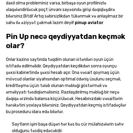
daxil olma probleminiz varsa, birbaşa oyun profilinizlə
əlaqələndiriləcək poçt ünvanı sayəsində girişi dəqiqləşdirə
bilərsiniz.Bitdi! Artıq səbirsizlikdən tükənmək və anlaşılmaz bir
sahə ilə əziyyət çəkmək lazım deyil!
pinup aviator
Pin Up necə qeydiyyatdan keçmək
olar?
Onlar kazino saytında təqdim olunan istənilən oyun üçün
istifadə edilməlidir. Qeydiyyatdan keçdikdən sonra oyunçu
şəxsi kabinetində şəxsi hesab açır. Ona vəsait qoymaq üçün
mövcud olanlar siyahısından optimal ödəniş üsulunu seçməli,
kreditləşmə üçün tələb olunan məbləği göstərməli və
əməliyyatı təsdiqləməlisiniz. Razılaşdırılmış məbləğ bir neçə
dəqiqə ərzində balansa köçürüləcək. Hesabınızdakı vəsaitlərin
hərəkətini yoxlaya bilərsiniz. Qeydiyyatdan keçmiş istifadəçilər
bu proseduru idarə edə bilərlər.
Saytların işini başa düşən hər kəs bu cür mülahizələrin səhv
olduğunu təsdiq edəcəkdir.