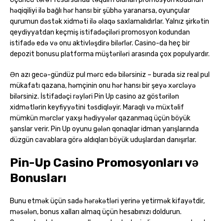
həqiqiliyi ilə bağlı hər hansı bir şübhə yaranarsa, oyunçular
qurumun dəstək xidməti ilə əlaqə saxlamalıdırlar. Yalnız şirkətin
qeydiyyatdan keçmiş istifadəçiləri promosyon kodundan
istifadə edə və onu aktivləşdirə bilərlər. Casino-da heç bir
depozit bonusu platforma müştəriləri arasında çox populyardır.
Ən azı gecə-gündüz pul mərc edə bilərsiniz – burada siz real pul
mükafatı qazana, həmçinin onu hər hansı bir şeyə xərcləyə
bilərsiniz. İstifadəçi rəyləri Pin Up casino az göstərilən
xidmətlərin keyfiyyətini təsdiqləyir. Maraqlı və müxtəlif
mümkün mərclər yaxşı hədiyyələr qazanmaq üçün böyük
şanslar verir. Pin Up oyunu gələn qonaqlar idman yarışlarında
düzgün cavablara görə aldıqları böyük uduşlardan danışırlar.
Pin-Up Casino Promosyonları və
Bonusları
Bunu etmək üçün sadə hərəkətləri yerinə yetirmək kifayətdir,
məsələn, bonus xalları almaq üçün hesabınızı doldurun.