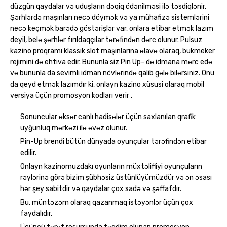
düzgün qaydalar və uduşların dəqiq ödənilməsi ilə təsdiqlənir.
Şərhlərdə maşınları necə döymək və ya mühafizə sistemlərini
necə keçmək barədə göstərişlər var, onlara etibar etmək lazım
deyil, belə şərhlər fırıldaqçılar tərəfindən dərc olunur. Pulsuz
kazino proqramı klassik slot maşınlarına əlavə olaraq, bukmeker
rejimini də ehtiva edir. Bununla siz Pin Up- də idmana mərc edə
və bununla da sevimli idman növlərində qalib gələ bilərsiniz. Onu
da qeyd etmək lazımdır ki, onlayn kazino xüsusi olaraq mobil
versiya üçün promosyon kodları verir .
Sonuncular əksər canlı hadisələr üçün saxlanılan qrafik
uyğunluq mərkəzi ilə əvəz olunur.
Pin-Up brendi bütün dünyada oyunçular tərəfindən etibar
edilir.
Onlayn kazinomuzdakı oyunların müxtəlifliyi oyunçuların
rəylərinə görə bizim şübhəsiz üstünlüyümüzdür və ən əsası
hər şey sabitdir və qaydalar çox sadə və şəffafdır.
Bu, müntəzəm olaraq qazanmaq istəyənlər üçün çox
faydalıdır.