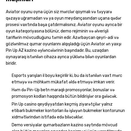
Aviator oyunu oyna üçün siz mərclər qoymalı və təyyarə
qəzaya uğramadan və ya oyun meydançasından uçana qədər
prosesi vaxtında başa çatdırmalısınız. Aviator oyunu ayrıca bir
oyun kateqoriyasına bölünür, demo rejiminin və əlverişli
tariflərin mövcudluğunu təmin edir. Azərbaycan qeyri-adi və
gözlənilməz qumar oyunlarını alqışladığı üçün Aviator ən yaxşı
Pin Up AZ kazino əyləncələrinin başındadır. Bu, uzaqdan
oynayaraq istənilən cihaza ayrıca yüklənə bilən oyunlardan
biridir.
Esports yarışları il boyu keçirilir ki, bu da istənilən vaxt mərc
etməyə və möhkəm mükafat əldə etməyə imkan verir.
Həm də Pin-Up betn maraqlı promosyonlar, bonuslar və
promosyon kodları haqqında bütün bildirişlər ora gələcək.
Pin Up casino qeydiyyatdan keçmiş ziyarətçilər yalnız
etibarlı bukmeker kontorları ilə işləyən bukmeker kontorunun
xidmətlərindən istifadə edə biləcəklər.
Demo versiyalar qumarbazların kazino saytında mövcud