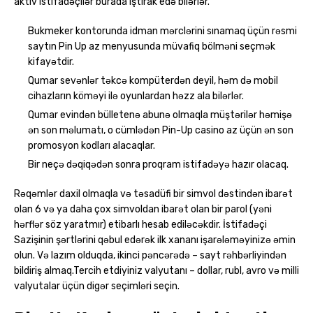
aktiv istifadəçilər burada iştirak edə bilərlər.
Bukmeker kontorunda idman mərclərini sınamaq üçün rəsmi
saytın Pin Up az menyusunda müvafiq bölməni seçmək
kifayətdir.
Qumar sevənlər təkcə kompüterdən deyil, həm də mobil
cihazların köməyi ilə oyunlardan həzz ala bilərlər.
Qumar evindən bülletenə abunə olmaqla müştərilər həmişə
ən son məlumatı, o cümlədən Pin-Up casino az üçün ən son
promosyon kodları alacaqlar.
Bir neçə dəqiqədən sonra proqram istifadəyə hazır olacaq.
Rəqəmlər daxil olmaqla və təsadüfi bir simvol dəstindən ibarət
olan 6 və ya daha çox simvoldan ibarət olan bir parol (yəni
hərflər söz yaratmır) etibarlı hesab ediləcəkdir. İstifadəçi
Sazişinin şərtlərini qəbul edərək ilk xananı işarələməyinizə əmin
olun. Və lazım olduqda, ikinci pəncərədə – sayt rəhbərliyindən
bildiriş almaq.Tercih etdiyiniz valyutanı – dollar, rubl, avro və milli
valyutalar üçün digər seçimləri seçin.