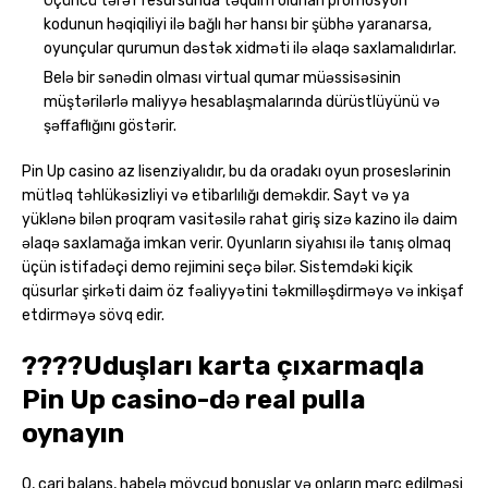
Üçüncü tərəf resursunda təqdim olunan promosyon
kodunun həqiqiliyi ilə bağlı hər hansı bir şübhə yaranarsa,
oyunçular qurumun dəstək xidməti ilə əlaqə saxlamalıdırlar.
Belə bir sənədin olması virtual qumar müəssisəsinin
müştərilərlə maliyyə hesablaşmalarında dürüstlüyünü və
şəffaflığını göstərir.
Pin Up casino az lisenziyalıdır, bu da oradakı oyun proseslərinin
mütləq təhlükəsizliyi və etibarlılığı deməkdir. Sayt və ya
yüklənə bilən proqram vasitəsilə rahat giriş sizə kazino ilə daim
əlaqə saxlamağa imkan verir. Oyunların siyahısı ilə tanış olmaq
üçün istifadəçi demo rejimini seçə bilər. Sistemdəki kiçik
qüsurlar şirkəti daim öz fəaliyyətini təkmilləşdirməyə və inkişaf
etdirməyə sövq edir.
????Uduşları karta çıxarmaqla
Pin Up casino-də real pulla
oynayın
O, cari balans, habelə mövcud bonuslar və onların mərc edilməsi