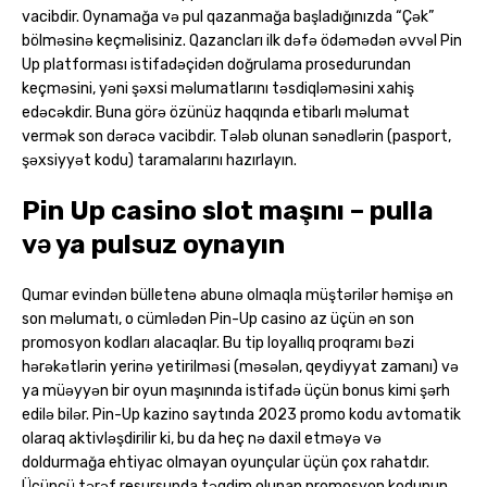
vacibdir. Oynamağa və pul qazanmağa başladığınızda “Çək”
bölməsinə keçməlisiniz. Qazancları ilk dəfə ödəmədən əvvəl Pin
Up platforması istifadəçidən doğrulama prosedurundan
keçməsini, yəni şəxsi məlumatlarını təsdiqləməsini xahiş
edəcəkdir. Buna görə özünüz haqqında etibarlı məlumat
vermək son dərəcə vacibdir. Tələb olunan sənədlərin (pasport,
şəxsiyyət kodu) taramalarını hazırlayın.
Pin Up casino slot maşını – pulla
və ya pulsuz oynayın
Qumar evindən bülletenə abunə olmaqla müştərilər həmişə ən
son məlumatı, o cümlədən Pin-Up casino az üçün ən son
promosyon kodları alacaqlar. Bu tip loyallıq proqramı bəzi
hərəkətlərin yerinə yetirilməsi (məsələn, qeydiyyat zamanı) və
ya müəyyən bir oyun maşınında istifadə üçün bonus kimi şərh
edilə bilər. Pin-Up kazino saytında 2023 promo kodu avtomatik
olaraq aktivləşdirilir ki, bu da heç nə daxil etməyə və
doldurmağa ehtiyac olmayan oyunçular üçün çox rahatdır.
Üçüncü tərəf resursunda təqdim olunan promosyon kodunun