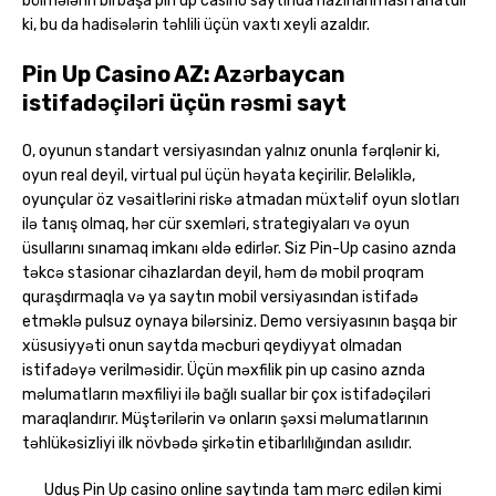
bölmələrin birbaşa pin up casino saytında hazırlanması rahatdır
ki, bu da hadisələrin təhlili üçün vaxtı xeyli azaldır.
Pin Up Casino AZ: Azərbaycan
istifadəçiləri üçün rəsmi sayt
O, oyunun standart versiyasından yalnız onunla fərqlənir ki,
oyun real deyil, virtual pul üçün həyata keçirilir. Beləliklə,
oyunçular öz vəsaitlərini riskə atmadan müxtəlif oyun slotları
ilə tanış olmaq, hər cür sxemləri, strategiyaları və oyun
üsullarını sınamaq imkanı əldə edirlər. Siz Pin-Up casino aznda
təkcə stasionar cihazlardan deyil, həm də mobil proqram
quraşdırmaqla və ya saytın mobil versiyasından istifadə
etməklə pulsuz oynaya bilərsiniz. Demo versiyasının başqa bir
xüsusiyyəti onun saytda məcburi qeydiyyat olmadan
istifadəyə verilməsidir. Üçün məxfilik pin up casino aznda
məlumatların məxfiliyi ilə bağlı suallar bir çox istifadəçiləri
maraqlandırır. Müştərilərin və onların şəxsi məlumatlarının
təhlükəsizliyi ilk növbədə şirkətin etibarlılığından asılıdır.
Uduş Pin Up casino online saytında tam mərc edilən kimi