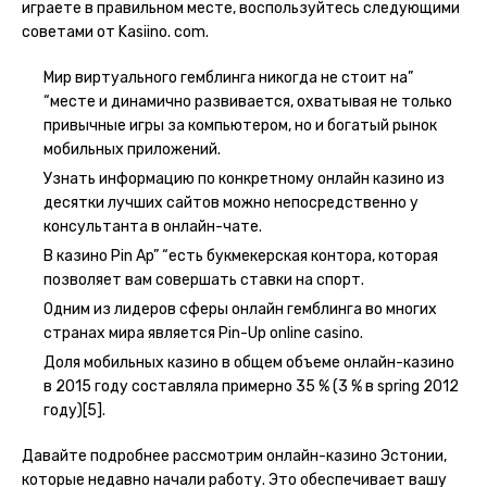
играете в правильном месте, воспользуйтесь следующими
советами от Kasiino. com.
Мир виртуального гемблинга никогда не стоит на”
“месте и динамично развивается, охватывая не только
привычные игры за компьютером, но и богатый рынок
мобильных приложений.
Узнать информацию по конкретному онлайн казино из
десятки лучших сайтов можно непосредственно у
консультанта в онлайн-чате.
В казино Pin Ap” “есть букмекерская контора, которая
позволяет вам совершать ставки на спорт.
Одним из лидеров сферы онлайн гемблинга во многих
странах мира является Pin-Up online casino.
Доля мобильных казино в общем объеме онлайн-казино
в 2015 году составляла примерно 35 % (3 % в spring 2012
году)[5].
Давайте подробнее рассмотрим онлайн-казино Эстонии,
которые недавно начали работу. Это обеспечивает вашу