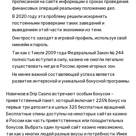
прописанной на сайте информации о сроках проведения
финансовых операций реальному положению дел.
В 2020 году эта проблему решили искоренять
постоянными проверками таких заведений и
выведением этой части экономики из тени.
Они просто заходят в игровой профиль, используя свой
никнейм и пароль.
Так как с 1 июля 2009 года Федеральный Закон № 244
полностью вступил в силу, казино не смогли легально
существовать нигде в России, кроме игорных зон.
Не менее важной составляющей успеха является
развитие интересной и уникальной бонусной программы.
Новичков в Drip Casino встречают особым бонусом –
приветственный пакет, который включает 225% бонус на
первые три депозита и целых 325 бесплатных вращений.
Бесплатные спины доступны на некоторых сайтах казино
в России как часть приветственных или поощрительных
бонусов. Выбрать один лучший сайт казино невозможно,
так как у многих людей разные вкусы и потребности. Имея