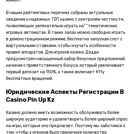
момент.
В наших рейтинговых перечнях собраны актуальные
сведения о надежных ТОП казино с контролем честности,
позволяющих увлекательно играть на” “тематических
игровых автоматах. В таких залах можно свободно играть
в демонстрационном режиме, бесплатно запуская слот с
виртуальными ставками, чтобы изучать особенности
правил аппаратов. Для игроков казино Дэдди
предусмотрен насыщенный набор бонусных предложений,
начиная с приветственного бонуса, который увеличивает
первый депозит на 150%, а также включает fifty
бесплатных вращений.
Юридические Аспекты Регистрации В
Casino Pin Up Kz
Казино должно иметь возможность обслуживать более
широкую аудиторию и удовлетворять более широкий спрос
на игры, которые оно предлагает. Поэтому мы заботимся о
том, чтобы у игроков было приличное количество