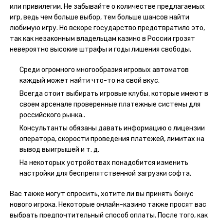
или привилегии. Не забывайте о количестве предлагаемых
игр, ведь чем больше выбор, тем больше шансов найти
любимую игру. Но вскоре государство предотвратило это,
так как незаконным владельцам казино в России грозят
невероятно высокие штрафы и годы лишения свободы.
Среди огромного многообразия игровых автоматов
каждый может найти что-то на свой вкус.
Всегда стоит выбирать игровые клубы, которые имеют в
своем арсенале проверенные платежные системы для
российского рынка..
Консультанты обязаны давать информацию о лицензии
оператора, скорости проведения платежей, лимитах на
вывод выигрышей и т. д.
На некоторых устройствах понадобится изменить
настройки для беспрепятственной загрузки софта.
Вас также могут спросить, хотите ли вы принять бонус
нового игрока. Некоторые онлайн-казино также просят вас
выбрать предпочтительный способ оплаты. После того, как