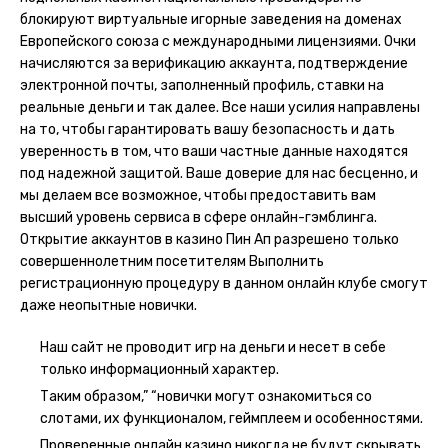
блокируют виртуальные игорные заведения на доменах
Европейского союза с международными лицензиями. Очки
начисляются за верификацию аккаунта, подтверждение
электронной почты, заполненный профиль, ставки на
реальные деньги и так далее. Все наши усилия направлены
на то, чтобы гарантировать вашу безопасность и дать
уверенность в том, что ваши частные данные находятся
под надежной защитой. Ваше доверие для нас бесценно, и
мы делаем все возможное, чтобы предоставить вам
высший уровень сервиса в сфере онлайн-гэмблинга.
Открытие аккаунтов в казино Пин Ап разрешено только
совершеннолетним посетителям Выполнить
регистрационную процедуру в данном онлайн клубе смогут
даже неопытные новички.
Наш сайт не проводит игр на деньги и несет в себе
только информационный характер.
Таким образом,” “новички могут ознакомиться со
слотами, их функционалом, геймплеем и особенностями.
Проверенные онлайн казино никогда не будут скрывать