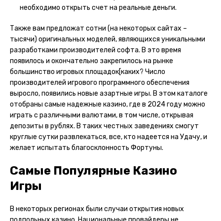
необходимо открыть счет на реальные деньги.
Также вам предложат сотни (на некоторых сайтах –
тысячи) оригинальных моделей, являющихся уникальными
разработками производителей софта. В это время
появилось и окончательно закрепилось на рынке
большинство игровых площадок[каких? Число
производителей игрового программного обеспечения
выросло, появились новые азартные игры. В этом каталоге
отобраны самые надежные казино, где в 2024 году можно
играть с различными валютами, в том числе, открывая
депозиты в рублях. В таких честных заведениях смогут
круглые сутки развлекаться, все, кто надеется на Удачу, и
желает испытать благосклонность Фортуны.
Самые Популярные Казино
Игры
В некоторых регионах были случаи открытия новых
подпольных казино. Национальные провайдеры не