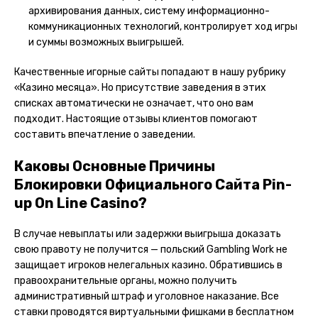
архивирования данных, систему информационно-
коммуникационных технологий, контролирует ход игры
и суммы возможных выигрышей.
Качественные игорные сайты попадают в нашу рубрику
«Казино месяца». Но присутствие заведения в этих
списках автоматически не означает, что оно вам
подходит. Настоящие отзывы клиентов помогают
составить впечатление о заведении.
Каковы Основные Причины
Блокировки Официального Сайта Pin-
up On Line Casino?
В случае невыплаты или задержки выигрыша доказать
свою правоту не получится — польский Gambling Work не
защищает игроков нелегальных казино. Обратившись в
правоохранительные органы, можно получить
административный штраф и уголовное наказание. Все
ставки проводятся виртуальными фишками в бесплатном