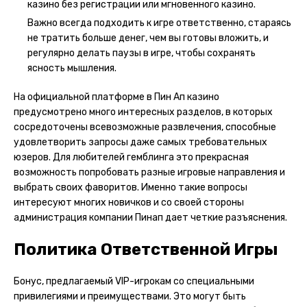
казино без регистрации или мгновенного казино.
Важно всегда подходить к игре ответственно, стараясь
не тратить больше денег, чем вы готовы вложить, и
регулярно делать паузы в игре, чтобы сохранять
ясность мышления.
На официальной платформе в Пин Ап казино
предусмотрено много интересных разделов, в которых
сосредоточены всевозможные развлечения, способные
удовлетворить запросы даже самых требовательных
юзеров. Для любителей гемблинга это прекрасная
возможность попробовать разные игровые направления и
выбрать своих фаворитов. Именно такие вопросы
интересуют многих новичков и со своей стороны
администрация компании Пинап дает четкие разъяснения.
Политика Ответственной Игры
Бонус, предлагаемый VIP-игрокам со специальными
привилегиями и преимуществами. Это могут быть