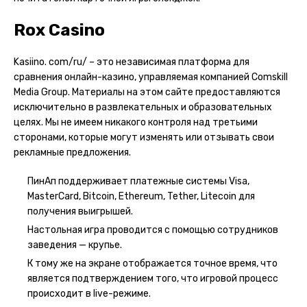
Rox Casino
Kasiino. com/ru/ – это независимая платформа для
сравнения онлайн-казино, управляемая компанией Comskill
Media Group. Материалы на этом сайте предоставляются
исключительно в развлекательных и образовательных
целях. Мы не имеем никакого контроля над третьими
сторонами, которые могут изменять или отзывать свои
рекламные предложения.
ПинАп поддерживает платежные системы Visa,
MasterCard, Bitcoin, Ethereum, Tether, Litecoin для
получения выигрышей.
Настольная игра проводится с помощью сотрудников
заведения — крупье.
К тому же на экране отображается точное время, что
является подтверждением того, что игровой процесс
происходит в live-режиме.