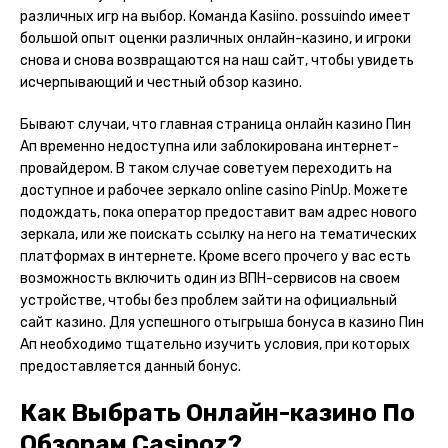
различных игр на выбор. Команда Kasiino. possuindo имеет
большой опыт оценки различных онлайн-казино, и игроки
снова и снова возвращаются на наш сайт, чтобы увидеть
исчерпывающий и честный обзор казино.
Бывают случаи, что главная страница онлайн казино Пин
Ап временно недоступна или заблокирована интернет-
провайдером. В таком случае советуем переходить на
доступное и рабочее зеркало online casino PinUp. Можете
подождать, пока оператор предоставит вам адрес нового
зеркала, или же поискать ссылку на него на тематических
платформах в интернете. Кроме всего прочего у вас есть
возможность включить один из ВПН-сервисов на своем
устройстве, чтобы без проблем зайти на официальный
сайт казино. Для успешного отыгрыша бонуса в казино Пин
Ап необходимо тщательно изучить условия, при которых
предоставляется данный бонус.
Как Выбрать Онлайн-казино По
Обзорам Casinoz?