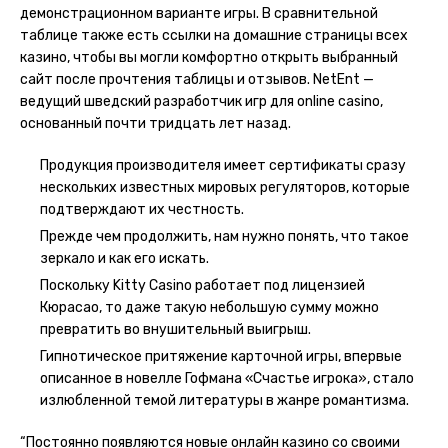
демонстрационном варианте игры. В сравнительной
таблице также есть ссылки на домашние страницы всех
казино, чтобы вы могли комфортно открыть выбранный
сайт после прочтения таблицы и отзывов. NetEnt —
ведущий шведский разработчик игр для online casino,
основанный почти тридцать лет назад.
Продукция производителя имеет сертификаты сразу
нескольких известных мировых регуляторов, которые
подтверждают их честность.
Прежде чем продолжить, нам нужно понять, что такое
зеркало и как его искать.
Поскольку Kitty Casino работает под лицензией
Кюрасао, то даже такую небольшую сумму можно
превратить во внушительный выигрыш.
Гипнотическое притяжение карточной игры, впервые
описанное в новелле Гофмана «Счастье игрока», стало
излюбленной темой литературы в жанре романтизма.
“Постоянно появляются новые онлайн казино со своими