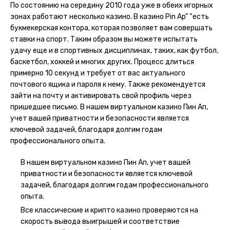
По состоянию на середину 2010 года уже в обеих игорных
зонах работают несколько казино. В казино Pin Ap” “есть
букмекерская контора, которая позволяет вам совершать
ставки на спорт. Таким образом вы можете испытать
удачу еще и в спортивных дисциплинах, таких, как футбол,
баскетбол, хоккей и многих других. Процесс длиться
примерно 10 секунд и требует от вас актуального
почтового ящика и пароля к нему. Также рекомендуется
зайти на почту и активировать свой профиль через
пришедшее письмо. В нашем виртуальном казино Пин Ап,
учет вашей приватности и безопасности является
ключевой задачей, благодаря долгим годам
профессионального опыта.
В нашем виртуальном казино Пин Ап, учет вашей
приватности и безопасности является ключевой
задачей, благодаря долгим годам профессионального
опыта.
Все классические и крипто казино проверяются на
скорость вывода выигрышей и соответствие