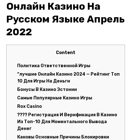
Онлайн Казино На
Русском Языке Апрель
2022
Content
Политика Ответственной Игры
“лучшие Онлайн Казино 2024 — Рейтинг Топ
10 Для Игры На Деньги
Бонусы В Казино Эстонии
Самые Популярные Казино Игры
Rox Casino
???? Регистрация И Верификация В Казино
Из Топ-10 Для Моментального Вывода
Денег
Каковы Основные Причины Блокировки