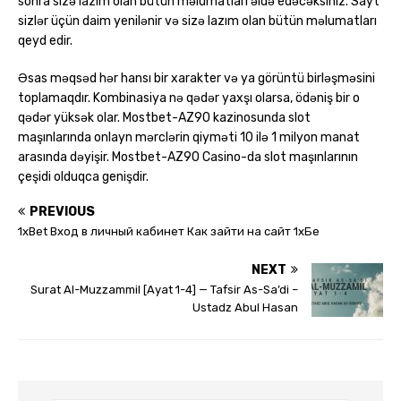
sonra sizə lazım olan bütün məlumatları əldə edəcəksiniz. Sayt
sizlər üçün daim yenilənir və sizə lazım olan bütün məlumatları
qeyd edir.
Əsas məqsəd hər hansı bir xarakter və ya görüntü birləşməsini
toplamaqdır. Kombinasiya nə qədər yaxşı olarsa, ödəniş bir o
qədər yüksək olar. Mostbet-AZ90 kazinosunda slot
maşınlarında onlayn mərclərin qiyməti 10 ilə 1 milyon manat
arasında dəyişir. Mostbet-AZ90 Casino-da slot maşınlarının
çeşidi olduqca genişdir.
PREVIOUS
1xBet Вход в личный кабинет Как зайти на сайт 1хБе
NEXT
Surat Al-Muzzammil [Ayat 1-4] — Tafsir As-Sa’di –
Ustadz Abul Hasan