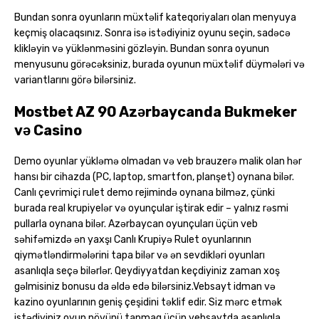
Bundan sonra oyunların müxtəlif kateqoriyaları olan menyuya
keçmiş olacaqsınız. Sonra isə istədiyiniz oyunu seçin, sadəcə
klikləyin və yüklənməsini gözləyin. Bundan sonra oyunun
menyusunu görəcəksiniz, burada oyunun müxtəlif düymələri və
variantlarını görə bilərsiniz.
Mostbet AZ 90 Azərbaycanda Bukmeker
və Casino
Demo oyunlar yükləmə olmadan və veb brauzerə malik olan hər
hansı bir cihazda (PC, laptop, smartfon, planşet) oynana bilər.
Canlı çevrimiçi rulet demo rejimində oynana bilməz, çünki
burada real krupiyelər və oyunçular iştirak edir – yalnız rəsmi
pullarla oynana bilər. Azərbaycan oyunçuları üçün veb
səhifəmizdə ən yaxşı Canlı Krupiyə Rulet oyunlarının
qiymətləndirmələrini tapa bilər və ən sevdikləri oyunları
asanlıqla seçə bilərlər. Qeydiyyatdan keçdiyiniz zaman xoş
gəlmisiniz bonusu da əldə edə bilərsiniz.Vebsayt idman və
kazino oyunlarının geniş çeşidini təklif edir. Siz mərc etmək
istədiyiniz oyun növünü tapmaq üçün vebsaytda asanlıqla