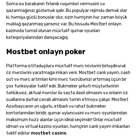
Sonra isə barabanın fırlanıb rəqəmləri verməsini və
qazanmağınızı gözləmək qalır. Bu populyar rejimdə demək olar
ki, həmişə güclü bonuslar olur, sizin həmçinin hər zaman böyük
məbləğ qazanmaq şansınız var. Bu hissədə Mostbet onlayn
kazinoda təmsil olunan müxtəlif qumar oyunları
kateqoriyalarından danışacağıq.
Mostbet onlayn poker
Platforma istifadəçilərə müxtəlif mərc növlərini birləşdirərək
öz mərclərini yaratmağa imkan verir. Mostbet canlı yayım, cash
out və mərc artımları kimi mərc təcrübənizi artırmaq üçün bir
çox funksiyalar təklif edir. Bukmeker şirkəti müştərilərinin
təhlükəsiz, aktual mərclər ilə sayta daxil olmasını və onların öz
suallarına dərhal cavab almasını təmin etməyə çalışır. Mostbet
Azərbaycanın ən uğurlu, etibarlı və rahat bukmeker
kontorlarından biridir, qumar əyləncəsini və mərc oyunlarından
maksimum həzz alanlar üçün ideal seçimdir! Onlar müxtəlif
idman və virtual kazino oyunları, həmçinin canlı yayım imkanları
təklif edirlər
mostbet casino
.