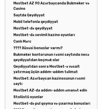
Mostbet AZ 90 Azərbaycanda Bukmeker və
Casino
Saytda Qeydiyyat
Mobil telefonla qeydiyyat
Mostbet-də qeydiyyat
Mostbet-də sevimli kazino oyunları
Canlı Mərc
???? Xüsusi bonuslar varmı?
Bukmeker kontorunun rəsmi saytında necə
qeydiyyatdan keçmək olar
Qeydiyyatdan sonra Mostbet-ə vəsait
yatırmaq üçün addım-addım təlimat
Mostbet: Azərbaycan kazinosunun rəsmi
saytı
Mostbet AZ-da addım-addım əmanət edin
Stolüstü oyunlar
Mostbet-də pul qoyma və çıxarma bonusları