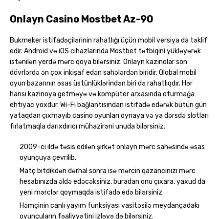
Onlayn Casino Mostbet Az-90
Bukmeker istifadəçilərinin rahatlığı üçün mobil versiya da təklif
edir. Android və iOS cihazlarında Mostbet tətbiqini yükləyərək
istənilən yerdə mərc qoya bilərsiniz. Onlayn kazinolar son
dövrlərdə ən çox inkişaf edən sahələrdən biridir. Qlobal mobil
oyun bazarının əsas üstünlüklərindən biri də rahatlıqdır. Hər
hansı kazinoya getməyə və kompüter arxasında oturmağa
ehtiyac yoxdur. Wi-Fi bağlantısından istifadə edərək bütün gün
yataqdan çıxmayıb casino oyunları oynaya və ya dərsdə slotları
fırlatmaqla darıxdırıcı mühazirəni unuda bilərsiniz.
2009-ci ildə təsis edilən şirkət onlayn mərc sahəsində əsas
oyunçuya çevrilib.
Matç bitdikdən dərhal sonra isə mərcin qazancınızı mərc
hesabınızda əldə edəcəksiniz, buradan onu çıxara, yaxud da
yeni mərclər qoymaqda istifadə edə bilərsiniz.
Həmçinin canlı yayım funksiyası vasitəsilə meydançadakı
oyunçuların fəaliyyətini izləyə də bilərsiniz.