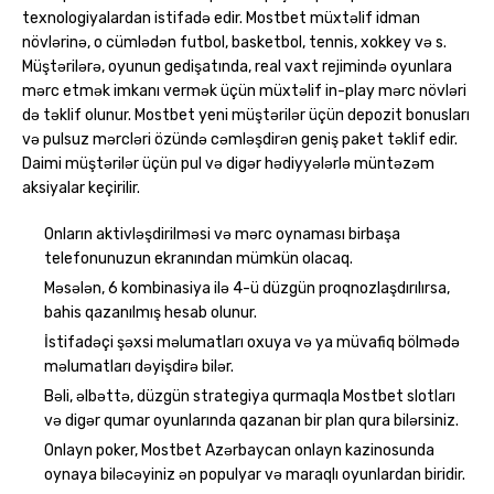
texnologiyalardan istifadə edir. Mostbet müxtəlif idman
növlərinə, o cümlədən futbol, ​​basketbol, ​​tennis, xokkey və s.
Müştərilərə, oyunun gedişatında, real vaxt rejimində oyunlara
mərc etmək imkanı vermək üçün müxtəlif in-play mərc növləri
də təklif olunur. Mostbet yeni müştərilər üçün depozit bonusları
və pulsuz mərcləri özündə cəmləşdirən geniş paket təklif edir.
Daimi müştərilər üçün pul və digər hədiyyələrlə müntəzəm
aksiyalar keçirilir.
Onların aktivləşdirilməsi və mərc oynaması birbaşa
telefonunuzun ekranından mümkün olacaq.
Məsələn, 6 kombinasiya ilə 4-ü düzgün proqnozlaşdırılırsa,
bahis qazanılmış hesab olunur.
İstifadəçi şəxsi məlumatları oxuya və ya müvafiq bölmədə
məlumatları dəyişdirə bilər.
Bəli, əlbəttə, düzgün strategiya qurmaqla Mostbet slotları
və digər qumar oyunlarında qazanan bir plan qura bilərsiniz.
Onlayn poker, Mostbet Azərbaycan onlayn kazinosunda
oynaya biləcəyiniz ən populyar və maraqlı oyunlardan biridir.