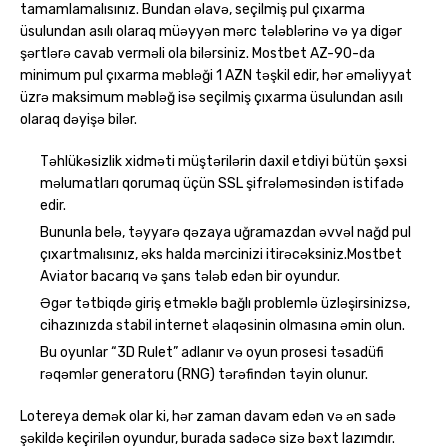
tamamlamalısınız. Bundan əlavə, seçilmiş pul çıxarma
üsulundan asılı olaraq müəyyən mərc tələblərinə və ya digər
şərtlərə cavab verməli ola bilərsiniz. Mostbet AZ-90-da
minimum pul çıxarma məbləği 1 AZN təşkil edir, hər əməliyyat
üzrə maksimum məbləğ isə seçilmiş çıxarma üsulundan asılı
olaraq dəyişə bilər.
Təhlükəsizlik xidməti müştərilərin daxil etdiyi bütün şəxsi
məlumatları qorumaq üçün SSL şifrələməsindən istifadə
edir.
Bununla belə, təyyarə qəzaya uğramazdan əvvəl nağd pul
çıxartmalısınız, əks halda mərcinizi itirəcəksiniz.Mostbet
Aviator bacarıq və şans tələb edən bir oyundur.
Əgər tətbiqdə giriş etməklə bağlı problemlə üzləşirsinizsə,
cihazınızda stabil internet əlaqəsinin olmasına əmin olun.
Bu oyunlar “3D Rulet” adlanır və oyun prosesi təsadüfi
rəqəmlər generatoru (RNG) tərəfindən təyin olunur.
Lotereya demək olar ki, hər zaman davam edən və ən sadə
şəkildə keçirilən oyundur, burada sadəcə sizə bəxt lazımdır.