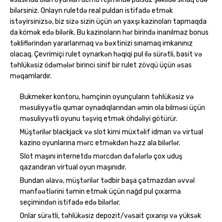
bilərsiniz. Onlayn ruletdə real puldan istifadə etmək
istəyirsinizsə, biz sizə sizin üçün ən yaxşı kazinoları tapmaqda
da kömək edə bilərik. Bu kazinoların hər birində inanılmaz bonus
təkliflərindən yararlanmaq və bəxtinizi sınamaq imkanınız
olacaq. Çevrimiçi rulet oynarkən həqiqi pul ilə sürətli, basit və
təhlükəsiz ödəmələr birinci sinif bir rulet zövqü üçün əsas
məqamlardır.
Bukmeker kontoru, həmçinin oyunçuların təhlükəsiz və
məsuliyyətlə qumar oynadıqlarından əmin ola bilməsi üçün
məsuliyyətli oyunu təşviq etmək öhdəliyi götürür.
Müştərilər blackjack və slot kimi müxtəlif idman və virtual
kazino oyunlarına mərc etməkdən həzz ala bilərlər.
Slot maşını internetdə mərcdən dəfələrlə çox uduş
qazandıran virtual oyun maşınıdır.
Bundan əlavə, müştərilər tədbir başa çatmazdan əvvəl
mənfəətlərini təmin etmək üçün nağd pul çıxarma
seçimindən istifadə edə bilərlər.
Onlar sürətli, təhlükəsiz depozit/vəsait çıxarışı və yüksək