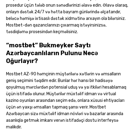
prosedur üçün tələb onun sənədlərinizi əlavə edin. Əlavə olaraq,
onlayn dəstək 24/7 və hətta bayram günlərində əlçatandır,
beləcə həmişə ixtisaslı dəstək xidmətinə arxayın ola bilərsiniz.
Mostbet-dən qazanclarınızı çıxarmaq istəyirsinizsə,
təsdiqləmə prosesindən keçməlisiniz.
“mostbet” Bukmeyker Saytı
Azərbaycanlıların Pulunu Necə
Oğurlayır?
Mostbet AZ-90 həmçinin müştərilərə xətlərin və əmsalların
geniş seçimini təqdim edir. Bunlar hər hansı bir hadisəyə
qoyulmuş mərclərdən potensial uduş və ya itkiləri hesablamaq
üçün istifadə olunur. Müştərilər müxtəlif idman və virtual
kazino oyunları arasından seçim edə, onlara xüsusi ehtiyacları
üçün ən yaxşı əmsalları tapmaq şansı verir. Mostbet
Azərbaycan sizə müxtəlif idman növləri və bazarlar arasında
asanlıqla getmək imkanı verən istifadəçi dostu interfeysə
malikdir.