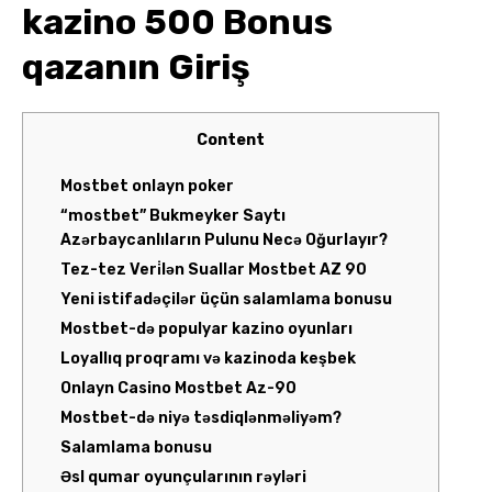
kazino 500 Bonus
qazanın Giriş
Content
Mostbet onlayn poker
“mostbet” Bukmeyker Saytı
Azərbaycanlıların Pulunu Necə Oğurlayır?
Tez-tez Veri̇lən Suallar Mostbet AZ 90
Yeni istifadəçilər üçün salamlama bonusu
Mostbet-də populyar kazino oyunları
Loyallıq proqramı və kazinoda keşbek
Onlayn Casino Mostbet Az-90
Mostbet-də niyə təsdiqlənməliyəm?
Salamlama bonusu
Əsl qumar oyunçularının rəyləri