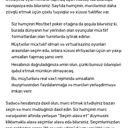
naviqasiya edə bilərsiniz. Saytda həmçinin, mərclərinizi daha
zövqlü etmək üçün çoxlu təşviqlər və xüsusi təkliflər var.
Siz həmçinin Mostbet poker otağına da qoşula bilərsiniz ki,
burada dünyanın hər yerindən olan oyunçular müxtlif
formatlardan olan turnirlərdə iştirak edirlər.
Müştərilər müxtəlif idman və virtual kazino oyunları
arasından seçim edə, onlara xüsusi ehtiyacları üçün ən yaxşı
əmsalları tapmaq şansı verir.
Hesabınızı doğruladığınıza əmin olun, çünki bunsuz ödənişləri
qəbul etmək mümkün olmayacaq.
Bu, müştərilərə real vaxt rejimində əmsalların
dəyişməsindən faydalanmağa və mərcləri yerləşdirməyə
imkan verir.
Sadəcə hesabınıza daxil olun, mərc etmək istədiyiniz bazarı
seçin və mərc məbləğinizi daxil edin. Siz həmçinin mərc
vərəqəsinin altında yerləşən “Seçim əlavə et” düyməsini
klikləməklə əlavə seçimlər əlavə edə bilərsiniz. Seçimlərinizdən