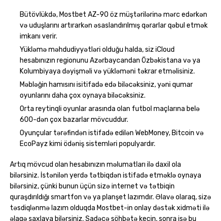
Bütövlükdə, Mostbet AZ-90 öz müştərilərinə mərc edərkən
və uduşlarını artırarkən əsaslandırılmış qərarlar qəbul etmək
imkanı verir.
Yükləmə məhdudiyyətləri olduğu halda, siz iCloud
hesabınızın regionunu Azərbaycandan Özbəkistana və ya
Kolumbiyaya dəyişməli və yükləməni təkrar etməlisiniz.
Məbləğin hamısını isitifadə edə biləcəksiniz, yəni qumar
oyunlarını daha çox oynaya biləcəksiniz.
Orta reytinqli oyunlar arasında olan futbol maçlarına belə
600-dən çox bazarlar mövcuddur.
Oyunçular tərəfindən istifadə edilən WebMoney, Bitcoin və
EcoPayz kimi ödəniş sistemləri populyardır.
Artıq mövcud olan hesabınızın məlumatları ilə daxil ola
bilərsiniz. İstənilən yerdə tətbiqdən istifadə etməklə oynaya
bilərsiniz, çünki bunun üçün sizə internet və tətbiqin
quraşdırıldığı smartfon və ya planşet lazımdır. Əlavə olaraq, sizə
təsdiqlənmə lazım olduqda Mostbet-in onlay dəstək xidməti ilə
əlaqə saxlaya bilərsiniz. Sadəcə söhbətə keçin, sonra isə bu