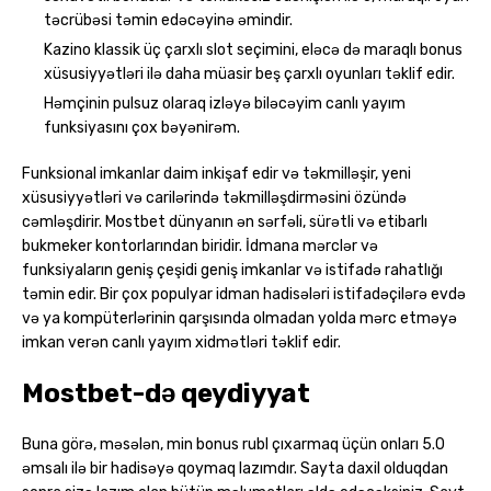
təcrübəsi təmin edəcəyinə əmindir.
Kazino klassik üç çarxlı slot seçimini, eləcə də maraqlı bonus
xüsusiyyətləri ilə daha müasir beş çarxlı oyunları təklif edir.
Həmçinin pulsuz olaraq izləyə biləcəyim canlı yayım
funksiyasını çox bəyənirəm.
Funksional imkanlar daim inkişaf edir və təkmilləşir, yeni
xüsusiyyətləri və carilərində təkmilləşdirməsini özündə
cəmləşdirir. Mostbet dünyanın ən sərfəli, sürətli və etibarlı
bukmeker kontorlarından biridir. İdmana mərclər və
funksiyaların geniş çeşidi geniş imkanlar və istifadə rahatlığı
təmin edir. Bir çox populyar idman hadisələri istifadəçilərə evdə
və ya kompüterlərinin qarşısında olmadan yolda mərc etməyə
imkan verən canlı yayım xidmətləri təklif edir.
Mostbet-də qeydiyyat
Buna görə, məsələn, min bonus rubl çıxarmaq üçün onları 5.0
əmsalı ilə bir hadisəyə qoymaq lazımdır. Sayta daxil olduqdan