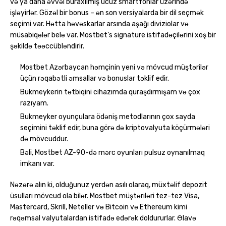
və ya daha əvvəl buraxılmış ucuz smartfonlar üzərində
işləyirlər. Gözəl bir bonus – ən son versiyalarda bir dil seçmək
seçimi var. Hətta həvəskarlar arsında aşağı diviziolar və
müsabiqələr belə var. Mostbet’s signature istifadəçilərini xoş bir
şəkildə təəccübləndirir.
Mostbet Azərbaycan həmçinin yeni və mövcud müştərilər
üçün rəqabətli əmsallar və bonuslar təklif edir.
Bukmeykerin tətbiqini cihazımda quraşdırmışam və çox
razıyam.
Bukmeyker oyunçulara ödəniş metodlarının çox sayda
seçimini təklif edir, buna görə də kriptovalyuta köçürmələri
də mövcuddur.
Bəli, Mostbet AZ-90-də mərc oyunları pulsuz oynanılmaq
imkanı var.
Nəzərə alın ki, olduğunuz yerdən asılı olaraq, müxtəlif depozit
üsulları mövcud ola bilər. Mostbet müştəriləri tez-tez Visa,
Mastercard, Skrill, Neteller və Bitcoin və Ethereum kimi
rəqəmsal valyutalardan istifadə edərək doldururlar. Əlavə