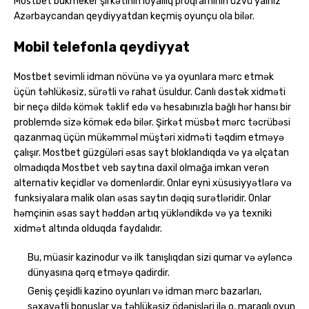
Mostbet bukmeker şirkətinin loyallıq proqramının üzvü yalnız
Azərbaycandan qeydiyyatdan keçmiş oyunçu ola bilər.
Mobil telefonla qeydiyyat
Mostbet sevimli idman növünə və ya oyunlara mərc etmək
üçün təhlükəsiz, sürətli və rahat üsuldur. Canlı dəstək xidməti
bir neçə dildə kömək təklif edə və hesabınızla bağlı hər hansı bir
problemdə sizə kömək edə bilər. Şirkət müsbət mərc təcrübəsi
qazanmaq üçün mükəmməl müştəri xidməti təqdim etməyə
çalışır. Mostbet güzgüləri əsas sayt bloklandıqda və ya əlçatan
olmadıqda Mostbet veb saytına daxil olmağa imkan verən
alternativ keçidlər və domenlərdir. Onlar eyni xüsusiyyətlərə və
funksiyalara malik olan əsas saytın dəqiq surətləridir. Onlar
həmçinin əsas sayt həddən artıq yükləndikdə və ya texniki
xidmət altında olduqda faydalıdır.
Bu, müasir kazinodur və ilk tanışlıqdan sizi qumar və əyləncə
dünyasına qərq etməyə qadirdir.
Geniş çeşidli kazino oyunları və idman mərc bazarları,
səxavətli bonuslar və təhlükəsiz ödənişləri ilə o, maraqlı oyun