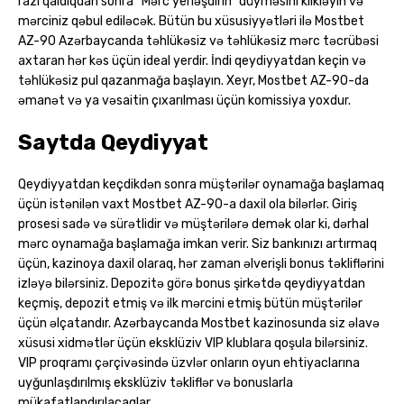
razı qaldıqdan sonra “Mərc yerləşdirin” düyməsini klikləyin və
mərciniz qəbul ediləcək. Bütün bu xüsusiyyətləri ilə Mostbet
AZ-90 Azərbaycanda təhlükəsiz və təhlükəsiz mərc təcrübəsi
axtaran hər kəs üçün ideal yerdir. İndi qeydiyyatdan keçin və
təhlükəsiz pul qazanmağa başlayın. Xeyr, Mostbet AZ-90-da
əmanət və ya vəsaitin çıxarılması üçün komissiya yoxdur.
Saytda Qeydiyyat
Qeydiyyatdan keçdikdən sonra müştərilər oynamağa başlamaq
üçün istənilən vaxt Mostbet AZ-90-a daxil ola bilərlər. Giriş
prosesi sadə və sürətlidir və müştərilərə demək olar ki, dərhal
mərc oynamağa başlamağa imkan verir. Siz bankınızı artırmaq
üçün, kazinoya daxil olaraq, hər zaman əlverişli bonus təkliflərini
izləyə bilərsiniz. Depozitə görə bonus şirkətdə qeydiyyatdan
keçmiş, depozit etmiş və ilk mərcini etmiş bütün müştərilər
üçün əlçatandır. Azərbaycanda Mostbet kazinosunda siz əlavə
xüsusi xidmətlər üçün eksklüziv VIP klublara qoşula bilərsiniz.
VIP proqramı çərçivəsində üzvlər onların oyun ehtiyaclarına
uyğunlaşdırılmış eksklüziv təkliflər və bonuslarla
mükafatlandırılacaqlar.