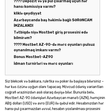
???? Depozit və ya pul çıxarmaq üçün hər
hansı komissiya varmı?
kliklə qeydiyyat
Azərbaycanda baş həkimlə bağlı SƏRƏNCAM
İMZALANDI
Tətbiqdə niyə Mostbet giriş prosesini edə
bilmirəm?
???? Mostbet AZ-90-də mərc oyunları pulsuz
oynanılmaq imkanı varmı?
Bonus Mostbet-AZ90
İdman turnirləri və mərc oyunları
Siz blekcek və bakkara, ruletka və poker ilə başlaya bilərsiniz –
hər kəs özünə uyğun olanı tapacaq. Mövcud ödəniş variantları
coğrafi ərazinizdən asılı olaraq dəyişə bilər. Bununla belə,
Mostbet AZ-90 ödənişləri Azərbaycan manatı (AZN), həmçinin
ABŞ dolları (USD) və avro (EUR) ilə qəbul edir. Hesabınızdan hər
hansı pul çıxarmazdan əvvəl, hesabın yoxlanılması prosesini