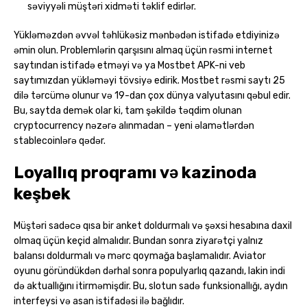
səviyyəli müştəri xidməti təklif edirlər.
Yükləməzdən əvvəl təhlükəsiz mənbədən istifadə etdiyinizə
əmin olun. Problemlərin qarşısını almaq üçün rəsmi internet
saytından istifadə etməyi və ya Mostbet APK-ni veb
saytımızdan yükləməyi tövsiyə edirik. Mostbet rəsmi saytı 25
dilə tərcümə olunur və 19-dan çox dünya valyutasını qəbul edir.
Bu, saytda demək olar ki, tam şəkildə təqdim olunan
cryptocurrency nəzərə alınmadan – yeni əlamətlərdən
stablecoinlərə qədər.
Loyallıq proqramı və kazinoda
keşbek
Müştəri sadəcə qısa bir anket doldurmalı və şəxsi hesabına daxil
olmaq üçün keçid almalıdır. Bundan sonra ziyarətçi yalnız
balansı doldurmalı və mərc qoymağa başlamalıdır. Aviator
oyunu göründükdən dərhal sonra populyarlıq qazandı, lakin indi
də aktuallığını itirməmişdir. Bu, slotun sadə funksionallığı, aydın
interfeysi və asan istifadəsi ilə bağlıdır.