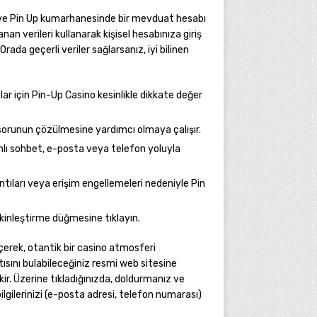
i ve Pin Up kumarhanesinde bir mevduat hesabı
anan verileri kullanarak kişisel hesabınıza giriş
rada geçerli veriler sağlarsanız, iyi bilinen
ar için Pin-Up Casino kesinlikle dikkate değer
sorunun çözülmesine yardımcı olmaya çalışır.
lı sohbet, e-posta veya telefon yoluyla
kıntıları veya erişim engellemeleri nedeniyle Pin
tkinleştirme düğmesine tıklayın.
çerek, otantik bir casino atmosferi
ısını bulabileceğiniz resmi web sitesine
r. Üzerine tıkladığınızda, doldurmanız ve
gilerinizi (e-posta adresi, telefon numarası)