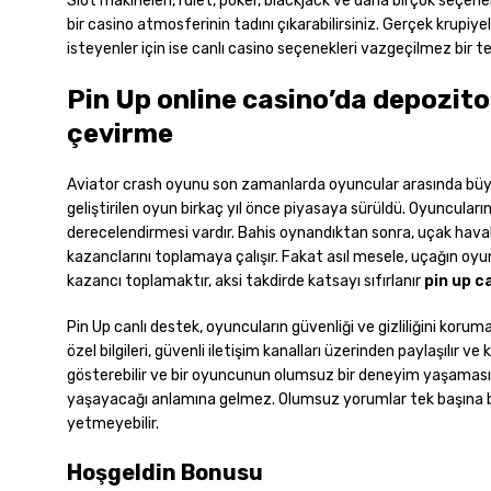
Slot makineleri, rulet, poker, blackjack ve daha birçok seçe
bir casino atmosferinin tadını çıkarabilirsiniz. Gerçek krupi
isteyenler için ise canlı casino seçenekleri vazgeçilmez bir terc
Pin Up online casino’da depozit
çevirme
Aviator crash oyunu son zamanlarda oyuncular arasında büyü
geliştirilen oyun birkaç yıl önce piyasaya sürüldü. Oyuncuları
derecelendirmesi vardır. Bahis oynandıktan sonra, uçak hav
kazanclarını toplamaya çalışır. Fakat asıl mesele, uçağın oy
kazancı toplamaktır, aksi takdirde katsayı sıfırlanır
pin up c
Pin Up canlı destek, oyuncuların güvenliği ve gizliliğini koruma
özel bilgileri, güvenli iletişim kanalları üzerinden paylaşılır ve 
gösterebilir ve bir oyuncunun olumsuz bir deneyim yaşaması,
yaşayacağı anlamına gelmez. Olumsuz yorumlar tek başına bi
yetmeyebilir.
Hoşgeldin Bonusu