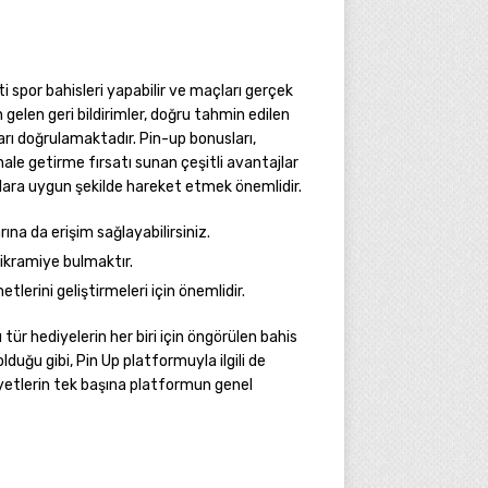
i spor bahisleri yapabilir ve maçları gerçek
 gelen geri bildirimler, doğru tahmin edilen
rı doğrulamaktadır. Pin-up bonusları,
ale getirme fırsatı sunan çeşitli avantajlar
rallara uygun şekilde hareket etmek önemlidir.
rına da erişim sağlayabilirsiniz.
 ikramiye bulmaktır.
lerini geliştirmeleri için önemlidir.
 tür hediyelerin her biri için öngörülen bahis
lduğu gibi, Pin Up platformuyla ilgili de
yetlerin tek başına platformun genel