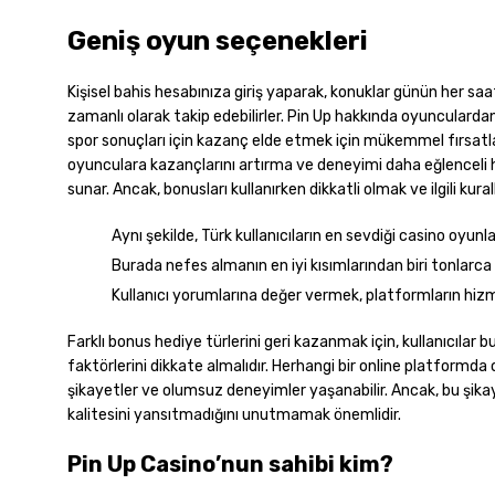
Geniş oyun seçenekleri
Kişisel bahis hesabınıza giriş yaparak, konuklar günün her saat
zamanlı olarak takip edebilirler. Pin Up hakkında oyunculardan
spor sonuçları için kazanç elde etmek için mükemmel fırsatla
oyunculara kazançlarını artırma ve deneyimi daha eğlenceli h
sunar. Ancak, bonusları kullanırken dikkatli olmak ve ilgili ku
Aynı şekilde, Türk kullanıcıların en sevdiği casino oyunla
Burada nefes almanın en iyi kısımlarından biri tonlarca
Kullanıcı yorumlarına değer vermek, platformların hizmet
Farklı bonus hediye türlerini geri kazanmak için, kullanıcılar bu
faktörlerini dikkate almalıdır. Herhangi bir online platformda o
şikayetler ve olumsuz deneyimler yaşanabilir. Ancak, bu şika
kalitesini yansıtmadığını unutmamak önemlidir.
Pin Up Casino’nun sahibi kim?