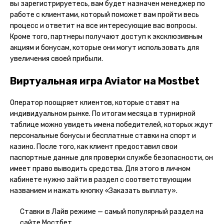
вы зарегистрируетесь, вам будет назначен менеджер по
работе с клиентами, который поможет вам пройти весь
процесс и ответит на все интересующие вас вопросы.
Кроме того, партнеры получают доступ к эксклюзивным
акциям и бонусам, которые они могут использовать для
увеличения своей прибыли.
Виртуальная игра Aviator на Mostbet
Оператор поощряет клиентов, которые ставят на
индивидуальном рынке. По итогам месяца в турнирной
таблице можно увидеть имена победителей, которых ждут
персональные бонусы и бесплатные ставки на спорт и
казино. После того, как клиент предоставил свои
паспортные данные для проверки службе безопасности, он
имеет право выводить средства. Для этого в личном
кабинете нужно зайти в раздел с соответствующим
названием и нажать кнопку «Заказать выплату».
Ставки в Лайв режиме — самый популярный раздел на
сайте Мостбет.