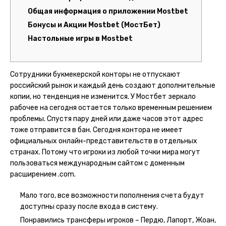
Общая информация о приложении Mostbet
Бонусы и Акции Mostbet (МостБет)
Настольные игры в Mostbet
Сотрудники букмекерской конторы не отпускают
российский рынок и каждый день создают дополнительные
копии, но тенденция не изменится. У Мостбет зеркало
рабочее на сегодня остается только временным решением
проблемы. Спустя пару дней или даже часов этот адрес
тоже отправится в бан. Сегодня контора не имеет
официальных онлайн-представительств в отдельных
странах. Потому что игроки из любой точки мира могут
пользоваться международным сайтом с доменным
расширением .com.
Мало того, все возможности пополнения счета будут
доступны сразу после входа в систему.
Понравились трансферы игроков – Пердю, Лапорт, Жоан,