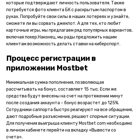
которые подтверждают личность пользователя. Также
потребуется фото клиента БК с раскрытым паспортом в
руках. Попробуйте свои силы в наших лотереях и узнайте,
сможете ли вы сорвать джекпот. А для тех, кто любит
карточные игры, мы предлагаем ряд популярных вариантов,
включая покер.Наконец, мы рады предложить нашим
клиентам возможность делать ставки на киберспорт.
Процесс регистрации в
приложении Mostbet
Минимальная сумма пополнения, позволяющая
рассчитывать на бонус, составляет 15 тыс. Если же
средства будут внесены на счет на протяжении минут
после создания аккаунта – бонус возрастет до 125%.
Сотрудники саппорта быстро реагируют на все обращения,
дают подробные разъяснения, решают спорные ситуации.
Для получения выигрыша клиенту Mostbet com необходимо
в личном кабинете перейти на вкладку «Вывести со
счета».