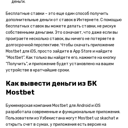
деньги.
Бесплатные ставки – это еще один способ получить
дополнительные деньги от ставок в Интернете. С помощью
бесплатных ставок вы можете делать ставки, не рискуя
собственными деньгами. Это означает, что даже если вы
проиграете несколько ставок, вы ничего не потеряете в
долгосрочной перспективе. Чтобы скачать приложение
Mostbet для iOS, просто зайдите в App Store и найдите
“Mostbet”. Как только вы найдете его, нажмите на кнопку
“Получить”, и приложение будет установлено на вашем
устройстве в кратчайшие сроки.
Как вывести деньги из БК
Mostbet
Букмекерская компания Mostbet для Android и iOS
разработала современные и функциональные приложения.
Пользователи из Узбекистана могут Mostbet uz skachat и
открыть счет в сумах, у приложения есть версия на