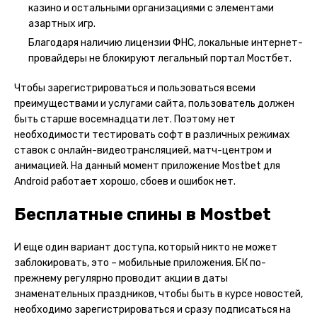
казино и остальными организациями с элементами
азартных игр.
Благодаря наличию лицензии ФНС, локальные интернет-
провайдеры не блокируют легальный портал Мостбет.
Чтобы зарегистрироваться и пользоваться всеми
преимуществами и услугами сайта, пользователь должен
быть старше восемнадцати лет. Поэтому нет
необходимости тестировать софт в различных режимах
ставок с онлайн-видеотрансляцией, матч-центром и
анимацией. На данный момент приложение Mostbet для
Android работает хорошо, сбоев и ошибок нет.
Бесплатные спины в Mostbet
И еще один вариант доступа, который никто не может
заблокировать, это – мобильные приложения. БК по-
прежнему регулярно проводит акции в даты
знаменательных праздников, чтобы быть в курсе новостей,
необходимо зарегистрироваться и сразу подписаться на