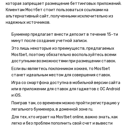
которая запрещает размещение беттинговых приложений.
Клиентам Мостбет стоит пользоваться ссылками на
альтернативный сайт, полученными исключительно из
надежных источников.
Букмекер предлагает внести депозит в течение 15-ти
минут после создания учетной записи.
Это лишь некоторые из преимуществ, предлагаемых
Mostbet, поэтому обязательно воспользуйтесь всеми
доступными возможностями при размещении ставок.
Если вы являетесь поклонником хоккея, то Mostbet
станет идеальным местом для совершения ставок.
Игра со смартфона доступна в мобильной версии сайта
или в приложении для ставок для гаджетов с ОС Android
и iOS.
Поиграв там, со временем можно пройти регистрацию у
легального букмекера, в доменной зоне ru.
Для тех, кто играет на Mostbet online, важно знать, как
легко и без проблем пополнить свой счет и вывести