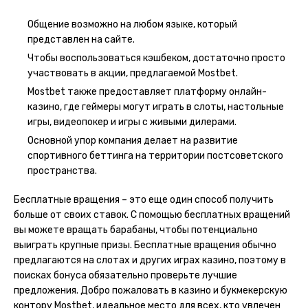
Общение возможно на любом языке, который
представлен на сайте.
Чтобы воспользоваться кэшбеком, достаточно просто
участвовать в акции, предлагаемой Mostbet.
Mostbet также предоставляет платформу онлайн-
казино, где геймеры могут играть в слоты, настольные
игры, видеопокер и игры с живыми дилерами.
Основной упор компания делает на развитие
спортивного беттинга на территории постсоветского
пространства.
Бесплатные вращения – это еще один способ получить
больше от своих ставок. С помощью бесплатных вращений
вы можете вращать барабаны, чтобы потенциально
выиграть крупные призы. Бесплатные вращения обычно
предлагаются на слотах и других играх казино, поэтому в
поисках бонуса обязательно проверьте лучшие
предложения. Добро пожаловать в казино и букмекерскую
контору Mostbet, идеальное место для всех, кто увлечен