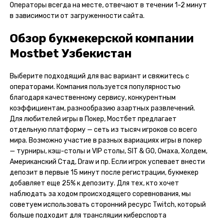
Операторы всегда на месте, отвечают в течении 1-2 минут
в зависимости от загруженности сайта.
Обзор букмекерской компании
Mostbet Узбекистан
Выберите подходящий для вас вариант и свяжитесь с
операторами. Компания пользуется популярностью
благодаря качественному сервису, конкурентным
коэффициентам, разнообразию азартных развлечений.
Для любителей игры в Покер, Мостбет предлагает
отдельную платформу — сеть из тысяч игроков со всего
мира. Возможно участие в разных вариациях игры в покер
— турниры, кэш-столы и VIP столы, SIT & GO, Омаха, Холдем,
Американский Стад, Draw и пр. Если игрок успевает внести
депозит в первые 15 минут после регистрации, букмекер
добавляет еще 25% к депозиту. Для тех, кто хочет
наблюдать за ходом происходящего соревнования, мы
советуем использовать сторонний ресурс Twitch, который
больше подходит для трансляции киберспорта