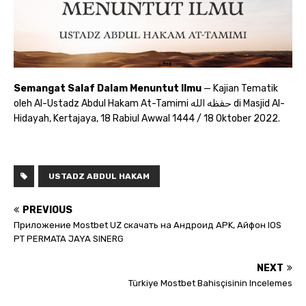
Semangat Salaf Dalam Menuntut Ilmu
— Kajian Tematik
oleh Al-Ustadz Abdul Hakam At-Tamimi حفظه الله di Masjid Al-
Hidayah, Kertajaya, 18 Rabiul Awwal 1444 / 18 Oktober 2022.
USTADZ ABDUL HAKAM
PREVIOUS
Приложение Mostbet UZ скачать на Андроид APK, Айфон IOS
PT PERMATA JAYA SINERG
NEXT
Türkiye Mostbet Bahisçisinin Incelemes