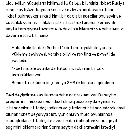
əldə edilən hüquqların itirilməsi ilə üzləşə bilərsiniz. 1xbet Rusiya
mərc saytı Azərbaycan kimi öz keyfiyyətini davam etdirir.
1xbet bukmеykеr şirkəti kimi, bir çox istifadəçilər onu sevir və
üstünlük verirlər. Təhlükəsizlik infrastrukturunun köməyi ilə
sayta tam qiymətləndirmə ilə daxil ola bilərsiniz və bahislərinizi
davam etdirə bilərsiniz.
Etibarlı alətlərdəki Android 1xbet mobi yukle ilə yanaşı
yükləmə səviyyəsi, versiya biliyi və reytinq vəziyyəti də
vacibdir.
1xbet mobile oyunlarda futbol mərclərinin bir çox
üstünlükləri var.
Bunu etmək üçün poçt və ya SMS ilə bir əlaqə göndərin.
Bəzi dəyişdirmə saytlarında daha çox reklam var. Bu saytın
proqramı ilə hesaba necə daxil olmaq əsas saytla eynidir və
istifadəçilər istifadəçi adlarını və şifrələrini istifadə edərək daxil
olurlar. 1xbet Qeydiyyat istəyən onlayn mərc oyunlarında
maraqlı olan istifadəçilər əvvəlcə daxil olmalı və sonra qeyd
seçimini tıklamalıdırlar. Sonra saytın daxil etməsini istədiyi