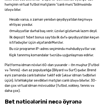
həmçinin virtual futbol matçlarını “canlı mərc”bölməsində
izləyə bilər.
Hesabı varsa, o zaman yenidən qeydiyyatdan keçməyə
ehtiyac yoxdur.
Əməliyyatlar dərhal baş verir; üzvləri gözləmək lazım deyil.
İlk depozit 1xbet bonus saytda ilk dəfə qeydiyyatdan keçən
istifadəçilər üçün əlçatandırMərclər.
Bu cür proqramın IP-adres seçimində məhdudiyyətlər var.
Kiçik tanınmış komandalar təcrübə uyğunlaşması edirlər.
Platforma idman növləri 60-dan yuxarıdır – Ən məşhur (Futbol
və Tennis) -dən az populyarlığa (Bilyard və Surf) qədər. Brend
eyni zamanda canlı bahislər təklif edir (əksər idman tədbirləri
üçün). İstehlakçılar sevdikləri matçları canlı izləyə bilərlər. 30-
dan çox virtual idman mövcuddur (futbol, ​​xokkey, tennis və
daha çox).
Bet nəticələrini necə öyrənə