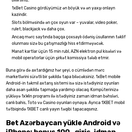
bilərsiniz.
1xBet Casino gördüyümüz ən böyük və ən yaxşı onlayn
kazindir.
Slots bölməsində ən çox oyun var – yuvalar, video poker,
rulet, blackjack və daha çox.
Ancaq mərc saytında baçqa çoxsaylı ödəniş üsullarının təklif
olunması sizə bu çatışmazlığı hiss etdirməyəcək.
Manat kartlar üçün 15 min rubl, AZN elektron pul kisələri və
mobil operatorlar üçün şirkət komissiya tələb etmir.
Buna görə də axtardığınız hər şeyi, o cümlədən mərc
marketlərini sürətli bir şəkildə tapa biləcəksiniz. 1xBet mobile
Android-in təkmil axtarış sistemi isə sizə istədiyiniz oyunları
daha asan şəkildə tapmağa yardımçı olacaq. Kompüterinizə
yükləyə 1xWin proqramı ilə istədiyiniz zaman idman bəhsləri,
canlı bahis, Toto və Casino oyunları oynaya. Ayrıca 1XBET mobil
tətbiqində 1XBET canlı yayın təqibi tapacaqsınız.
Bet Azərbaycan yükle Android və