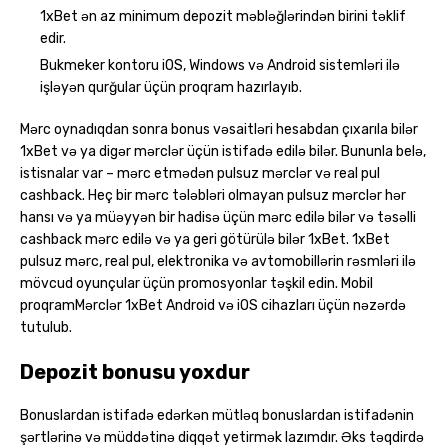
1xBet ən az minimum depozit məbləğlərindən birini təklif
edir.
Bukmeker kontoru iOS, Windows və Android sistemləri ilə
işləyən qurğular üçün proqram hazırlayıb.
Mərc oynadıqdan sonra bonus vəsaitləri hesabdan çıxarıla bilər
1xBet və ya digər mərclər üçün istifadə edilə bilər. Bununla belə,
istisnalar var – mərc etmədən pulsuz mərclər və real pul
cashback. Heç bir mərc tələbləri olmayan pulsuz mərclər hər
hansı və ya müəyyən bir hadisə üçün mərc edilə bilər və təsəlli
cashback mərc edilə və ya geri götürülə bilər 1xBet. 1xBet
pulsuz mərc, real pul, elektronika və avtomobillərin rəsmləri ilə
mövcud oyunçular üçün promosyonlar təşkil edin. Mobil
proqramMərclər 1xBet Android və iOS cihazları üçün nəzərdə
tutulub.
Depozit bonusu yoxdur
Bonuslardan istifadə edərkən mütləq bonuslardan istifadənin
şərtlərinə və müddətinə diqqət yetirmək lazımdır. Əks təqdirdə