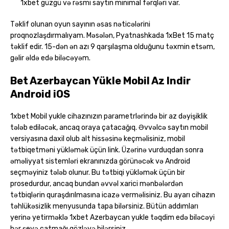
1xbet güzgü və rəsmi saytın minimal fərqləri var.
Təklif olunan oyun sayının əsas nəticələrini
proqnozlaşdırmalıyam. Məsələn, Pyatnashkada 1xBet 15 matç
təklif edir. 15-dən ən azı 9 qarşılaşma olduğunu təxmin etsəm,
gəlir əldə edə biləcəyəm.
Bet Azerbaycan Yükle Mobil Az Indir
Android iOS
1xbet Mobil yukle cihazınızın parametrlərində bir az dəyişiklik
tələb ediləcək, ancaq oraya çatacağıq. Əvvəlcə saytın mobil
versiyasına daxil olub alt hissəsinə keçməlisiniz, mobil
tətbiqetməni yükləmək üçün link. Üzərinə vurduqdan sonra
əməliyyat sistemləri ekranınızda görünəcək və Android
seçməyiniz tələb olunur. Bu tətbiqi yükləmək üçün bir
prosedurdur, ancaq bundan əvvəl xarici mənbələrdən
tətbiqlərin quraşdırılmasına icazə verməlisiniz. Bu ayarı cihazın
təhlükəsizlik menyusunda tapa bilərsiniz. Bütün addımları
yerinə yetirməklə 1xbet Azerbaycan yukle təqdim edə biləcəyi
hər şeyə çatmağı gözləyə bilərsiniz.