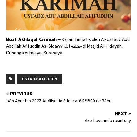
Buah Akhlaqul Karimah
— Kajian Tematik oleh Al-Ustadz Abu
Abdillah Afifuddin As-Sidawy حفظه الله di Masjid Al-Hidayah,
Gubeng Kertajaya, Surabaya.
USTADZ AFIFUDIN
PREVIOUS
1Win Apostas 2023 Análise do Site e até R$800 de Bônu
NEXT
Azərbaycanda rəsmi say