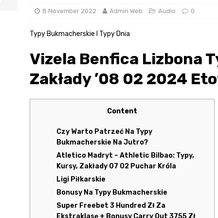
8 November 2022
Admin Web
Audio
0
Typy Bukmacherskie I Typy Dnia
Vizela Benfica Lizbona T
Zakłady ’08 02 2024 Eto
Content
Czy Warto Patrzeć Na Typy
Bukmacherskie Na Jutro?
Atletico Madryt – Athletic Bilbao: Typy,
Kursy, Zakłady 07 02 Puchar Króla
Ligi Piłkarskie
Bonusy Na Typy Bukmacherskie
Super Freebet 3 Hundred Zł Za
Ekstraklasę + Bonusy Carry Out 3755 Zł