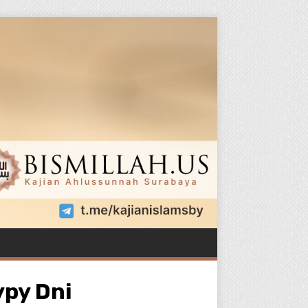
ypy Dni