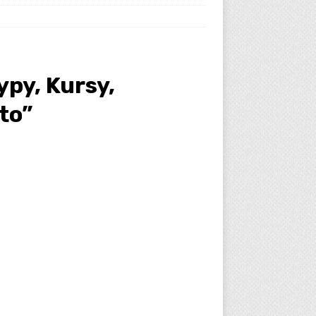
ypy, Kursy,
to”