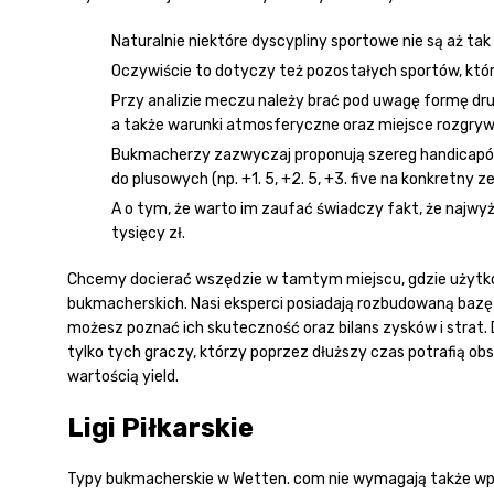
Naturalnie niektóre dyscypliny sportowe nie są aż tak
Oczywiście to dotyczy też pozostałych sportów, któ
Przy analizie meczu należy brać pod uwagę formę druż
a także warunki atmosferyczne oraz miejsce rozgryw
Bukmacherzy zazwyczaj proponują szereg handicapów – 
do plusowych (np. +1. 5, +2. 5, +3. five na konkretny ze
A o tym, że warto im zaufać świadczy fakt, że najwy
tysięcy zł.
Chcemy docierać wszędzie w tamtym miejscu, gdzie użyt
bukmacherskich. Nasi eksperci posiadają rozbudowaną bazę 
możesz poznać ich skuteczność oraz bilans zysków i stra
tylko tych graczy, którzy poprzez dłuższy czas potrafią o
wartością yield.
Ligi Piłkarskie
Typy bukmacherskie w Wetten. com nie wymagają także wpła