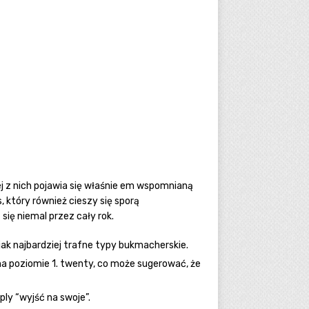
j z nich pojawia się właśnie em wspomnianą
s, który również cieszy się sporą
się niemal przez cały rok.
k najbardziej trafne typy bukmacherskie.
 na poziomie 1. twenty, co może sugerować, że
ly “wyjść na swoje”.